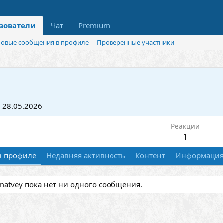
зователи
Чат
Premium
овые сообщения в профиле
Проверенные участники
28.05.2026
Реакции
1
в профиле
Недавняя активность
Контент
Информаци
matvey пока нет ни одного сообщения.