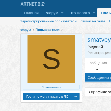
Главная
Форум
Что нового
Поль
Зарегистрированные пользователи
Сейчас на сайте
Н
Форум
Пользователи
smatvey
S
Рядовой
Регистрация
Сообщения
3
Сообщения 
Пользователь
В профиле s
Гости не могут писать в ЛС