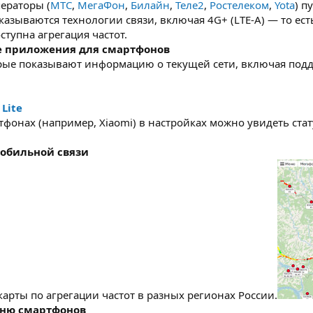
ераторы (
МТС
,
МегаФон
,
Билайн
,
Теле2
,
Ростелеком
,
Yota
) п
казываются технологии связи, включая 4G+ (LTE-A) — то есть
ступна агрегация частот.
 приложения для смартфонов
рые показывают информацию о текущей сети, включая подде
 Lite
фонах (например, Xiaomi) в настройках можно увидеть стату
обильной связи
арты по агрегации частот в разных регионах России.
еню смартфонов