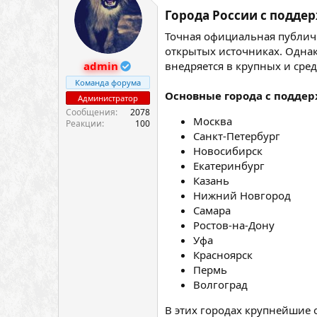
Города России с поддер
Точная официальная публичн
открытых источниках. Однак
admin
внедряется в крупных и сре
Команда форума
Основные города с поддер
Администратор
Сообщения
2078
Москва
Реакции
100
Санкт-Петербург
Новосибирск
Екатеринбург
Казань
Нижний Новгород
Самара
Ростов-на-Дону
Уфа
Красноярск
Пермь
Волгоград
В этих городах крупнейшие 