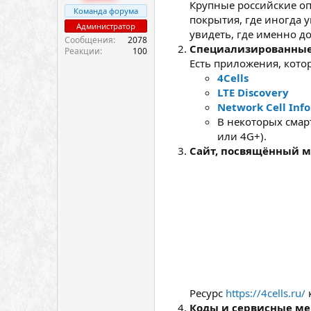
Крупные российские оп
Команда форума
покрытия, где иногда у
Администратор
увидеть, где именно до
Сообщения
2078
Специализированные
Реакции
100
Есть приложения, кото
4Cells
LTE Discovery
Network Cell Info
В некоторых смарт
или 4G+).
Сайт, посвящённый м
Ресурс
https://4cells.ru/
к
Коды и сервисные м