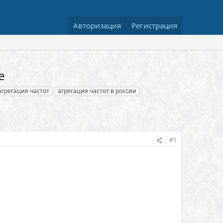
Авторизация
Регистрация
е
агрегация частот
агрегация частот в россии
#1