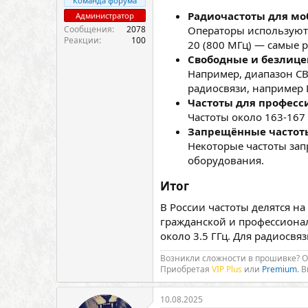
Команда форума
Радиочастоты для моби
Администратор
Сообщения
2078
Операторы используют ди
Реакции
100
20 (800 МГц) — самые 
Свободные и безлице
Например, диапазон СВ
радиосвязи, например L
Частоты для професс
Частоты около 163-167
Запрещённые частот
Некоторые частоты зап
оборудования.
Итог​
В России частоты делятся н
гражданской и профессионал
около 3.5 ГГц. Для радиосв
Возникли сложности в прошивке? 
Приобретая
VIP Plus
или
Premium
. 
10.08.2025