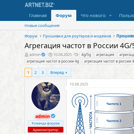
Главная
Форум
Что нового
Польз
Новые сообщения
Форум
Прошивки для роутеров и модемов
Прошивк
Агрегация частот в России 4G
А
Д
Т
admin
10.08.2025
4g/5g
агрегация
агрегац
в
а
е
агрегация частот в россии 4g
агрегация частот в россии 
т
т
г
о
а
и
1
2
3
Вперёд
р
н
т
а
10.08.2025
е
ч
м
а
ы
л
а
admin
Команда форума
Администратор