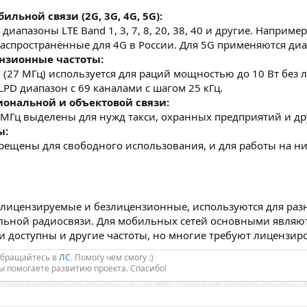
льной связи (2G, 3G, 4G, 5G):
апазоны LTE Band 1, 3, 7, 8, 20, 38, 40 и другие. Например,
распространённые для 4G в России. Для 5G применяются диап
нзионные частоты:
 (27 МГц) используется для раций мощностью до 10 Вт без л
PD диапазон с 69 каналами с шагом 25 кГц.
иональной и объектовой связи:
 МГц выделены для нужд такси, охранных предприятий и др
ы:
рещены для свободного использования, и для работы на ни
а лицензируемые и безлицензионные, используются для раз
ьной радиосвязи. Для мобильных сетей основными являютс
язи доступны и другие частоты, но многие требуют лицензи
Обращайтесь в
ЛС
. Помогу чем смогу :)
Вы помогаете развитию проекта. Спасибо!