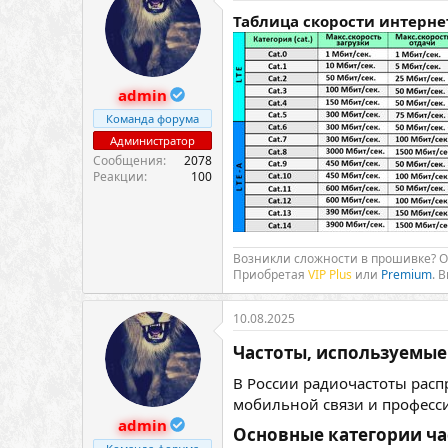
Таблица скорости интерне
admin
Команда форума
Администратор
Сообщения
2078
Реакции
100
Возникли сложности в прошивке? 
Приобретая
VIP Plus
или
Premium
. 
10.08.2025
Частоты, используемые 
В России радиочастоты расп
мобильной связи и професси
admin
Основные категории час