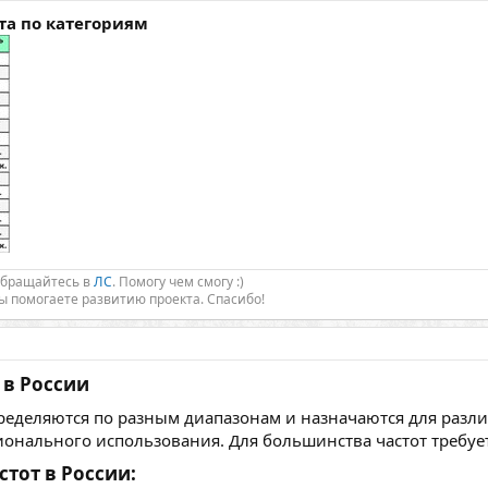
та по категориям
Обращайтесь в
ЛС
. Помогу чем смогу :)
Вы помогаете развитию проекта. Спасибо!
в России​
ределяются по разным диапазонам и назначаются для разл
онального использования. Для большинства частот требует
тот в России:​