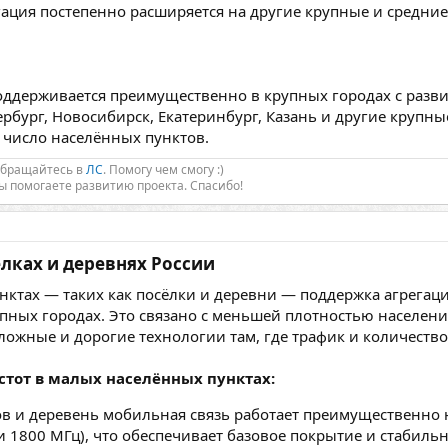
егация постепенно расширяется на другие крупные и средние
поддерживается преимущественно в крупных городах с разв
ербург, Новосибирск, Екатеринбург, Казань и другие крупн
 число населённых пунктов.
Обращайтесь в
ЛС
. Помогу чем смогу :)
Вы помогаете развитию проекта. Спасибо!
лках и деревнях России​
ктах — таких как посёлки и деревни — поддержка агрегации 
упных городах. Это связано с меньшей плотностью населен
ложные и дорогие технологии там, где трафик и количеств
стот в малых населённых пунктах:
в и деревень мобильная связь работает преимущественно 
 1800 МГц), что обеспечивает базовое покрытие и стабильно