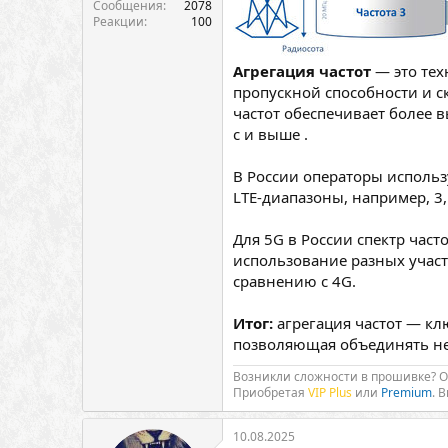
Сообщения
2078
Реакции
100
Агрегация частот
— это тех
пропускной способности и ск
частот обеспечивает более в
с и выше .
В России операторы использ
LTE-диапазоны, например, 3,
Для 5G в России спектр част
использование разных участ
сравнению с 4G.
Итог:
агрегация частот — кл
позволяющая объединять не
Возникли сложности в прошивке? 
Приобретая
VIP Plus
или
Premium
. 
10.08.2025