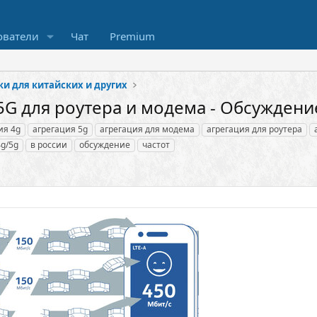
ователи
Чат
Premium
и для китайских и других
/5G для роутера и модема - Обсуждени
ия 4g
агрегация 5g
агрегация для модема
агрегация для роутера
4g/5g
в россии
обсуждение
частот