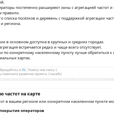
ей.
раторы постепенно расширяют зоны с агрегацией частот и 4
м правило.
 списка посёлков и деревень с поддержкой агрегации частот
 и региона.
сии в основном доступна в крупных и средних городах.
агрегация встречается редко и чаще всего отсутствует.
 по конкретному населенному пункту лучше обратиться к 
иальных картах.
Обращайтесь в
ЛС
. Помогу чем смогу :)
Вы помогаете развитию проекта. Спасибо!
 частот на карте​
стот в вашем регионе или конкретном населенном пункте м
покрытия операторов