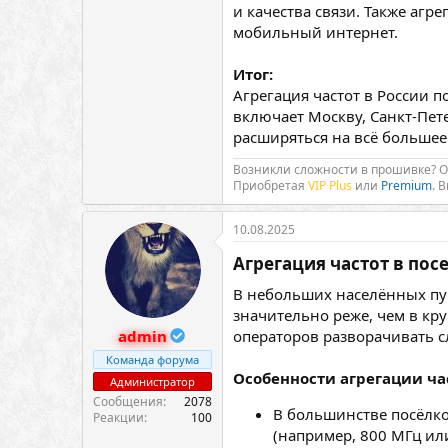
и качества связи. Также агр
мобильный интернет.
Итог:
Агрегация частот в России 
включает Москву, Санкт-Пет
расширяться на всё большее
Возникли сложности в прошивке? 
Приобретая
VIP Plus
или
Premium
. 
10.08.2025
Агрегация частот в посе
В небольших населённых пун
значительно реже, чем в кр
admin
операторов разворачивать с
Команда форума
Особенности агрегации ча
Администратор
Сообщения
2078
В большинстве посёлко
Реакции
100
(например, 800 МГц или