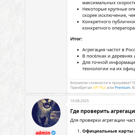
максимальных скорост
Некоторые крупные опе
скорее исключение, че
Конкретного публичного
конкретного оператора
Итог:
Агрегация частот в Рос
В посёлках и деревнях 
Для точной информации
технологии на их офиц
Возникли сложности в прошивке? 
Приобретая
VIP Plus
или
Premium
. 
10.08.2025
Где проверить агрегацию
Для проверки агрегации ча
Официальные карты 
admin