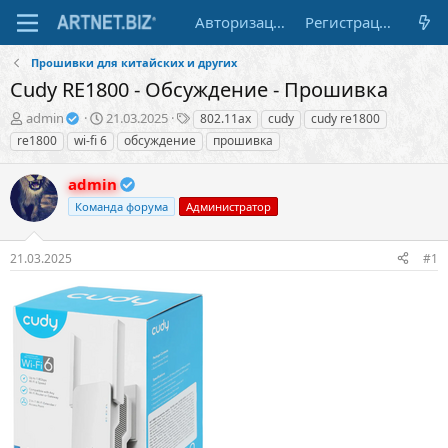
Авторизация
Регистрация
Прошивки для китайских и других
Cudy RE1800 - Обсуждение - Прошивка
А
Д
Т
admin
21.03.2025
802.11ax
cudy
cudy re1800
в
а
е
re1800
wi-fi 6
обсуждение
прошивка
т
т
г
о
а
и
admin
р
н
т
а
Команда форума
Администратор
е
ч
м
а
21.03.2025
#1
ы
л
а