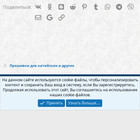
Vk
Ok
Blogger
Reddit
Pinterest
Tumblr
WhatsApp
Telegra
Vi
Поделиться:
Электронная почта
Google
Ссылка
Прошивки для китайских и других
Русский (RU)
На данном сайте используются cookie-файлы, чтобы персонализировать
контент и сохранить Ваш вход в систему, если Вы зарегистрируетесь.
Обратная связь
Условия и правила
Продолжая использовать этот сайт, Вы соглашаетесь на использование
Политика конфиденциальности
Помощь
Главная
R
наших cookie-файлов.
S
S
Принять
Узнать больше....
Прошивки и модификации для usb модема и wi-fi роутера - Бесплатно!