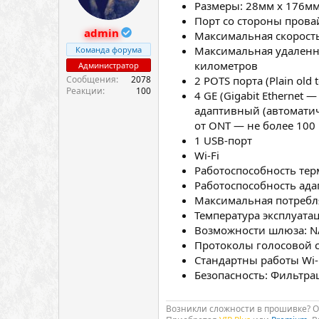
Размеры: 28мм х 176м
Порт со стороны прова
admin
Максимальная скорость 
Максимальная удаленно
Команда форума
километров
Администратор
Сообщения
2078
2 POTS порта (Plain old
Реакции
100
4 GE (Gigabit Ethernet
адаптивный (автоматич
от ONT — не более 100
1 USB-порт
Wi-Fi
Работоспособность терм
Работоспособность адап
Максимальная потребля
Температура эксплуатац
Возможности шлюза: NA
Протоколы голосовой св
Стандартны работы Wi-F
Безопасность: Фильтрац
Возникли сложности в прошивке? 