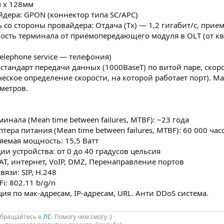
м х 128мм
йдера: GPON (коннектор типа SC/APC)
со стороны провайдера: Отдача (Tx) — 1,2 гигабит/с, прием 
сть терминала от приёмопередающего модуля в OLT (от ква
 telephone service — телефония)
 — стандарт передачи данных (1000BaseT) по витой паре, скор
еское определение скорости, на которой работает порт). 
 метров.
инала (Mean time between failures, MTBF): ~23 года
тера питания (Mean time between failures, MTBF): 60 000 час
емая мощность: 15,5 Ватт
ии устройства: от 0 до 40 градусов цельсия
T, интернет, VoIP, DMZ, Перенаправление портов
язи: SIP, H.248
i: 802.11 b/g/n
ия по мак-адресам, IP-адресам, URL. Анти DDoS система.
Обращайтесь в
ЛС
. Помогу чем смогу :)