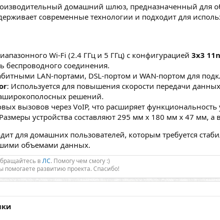
роизводительный домашний шлюз, предназначенный для об
держивает современные технологии и подходит для исполь
иапазонного Wi-Fi (2.4 ГГц и 5 ГГц) с конфигурацией
3x3 11
ть беспроводного соединения.
габитными LAN-портами, DSL-портом и WAN-портом для под
or
: Используется для повышения скорости передачи данных
раширокополосных решений.
овых вызовов через VoIP, что расширяет функциональность 
 Размеры устройства составляют 295 мм x 180 мм x 47 мм, а в
дит для домашних пользователей, которым требуется стаб
ьшими объемами данных.
Обращайтесь в
ЛС
. Помогу чем смогу :)
Вы помогаете развитию проекта. Спасибо!
ики