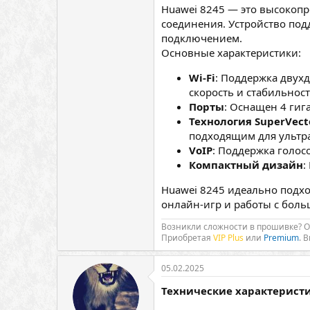
Huawei 8245 — это высокоп
соединения. Устройство под
подключением.
Основные характеристики:
Wi-Fi
: Поддержка двухд
скорость и стабильнос
Порты
: Оснащен 4 ги
Технология SuperVect
подходящим для ульт
VoIP
: Поддержка голос
Компактный дизайн
:
Huawei 8245 идеально подхо
онлайн-игр и работы с бол
Возникли сложности в прошивке? 
Приобретая
VIP Plus
или
Premium
. 
05.02.2025
Технические характерист