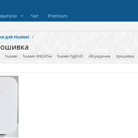
ователи
Чат
Premium
и для Huawei
Прошивка
huawei
huawei dn8245w
huawei hg8245
обсуждение
прошивка