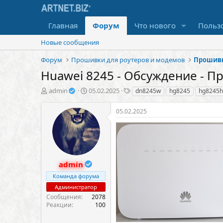
Главная
Форум
Что нового
Польз
Новые сообщения
Форум
Прошивки для роутеров и модемов
Прошивк
Huawei 8245 - Обсуждение - 
А
Д
Т
admin
05.02.2025
dn8245w
hg8245
hg8245h
в
а
е
т
т
г
05.02.2025
о
а
и
р
н
т
а
е
ч
м
а
ы
л
admin
а
Команда форума
Администратор
Сообщения
2078
Реакции
100