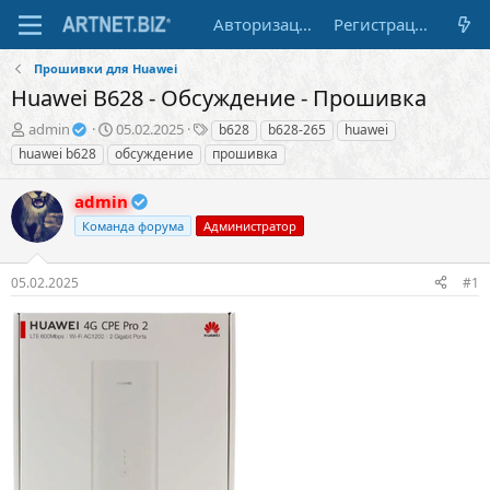
Авторизация
Регистрация
Прошивки для Huawei
Huawei B628 - Обсуждение - Прошивка
А
Д
Т
admin
05.02.2025
b628
b628-265
huawei
в
а
е
huawei b628
обсуждение
прошивка
т
т
г
о
а
и
admin
р
н
т
а
Команда форума
Администратор
е
ч
м
а
05.02.2025
#1
ы
л
а