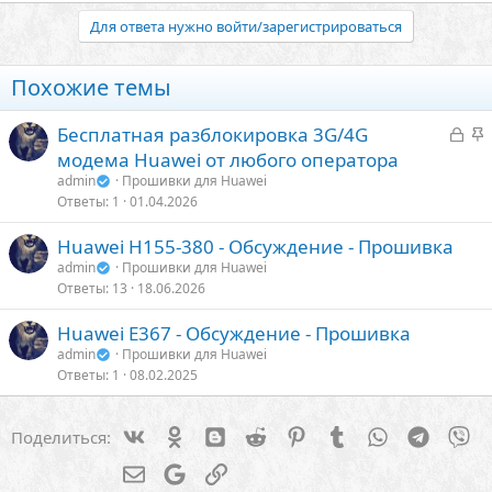
Для ответа нужно войти/зарегистрироваться
Похожие темы
З
З
Бесплатная разблокировка 3G/4G
а
а
модема Huawei от любого оператора
к
к
admin
Прошивки для Huawei
р
р
Ответы
1
01.04.2026
ы
е
Huawei H155-380 - Обсуждение - Прошивка
т
п
admin
Прошивки для Huawei
о
л
Ответы
13
18.06.2026
е
Huawei E367 - Обсуждение - Прошивка
о
admin
Прошивки для Huawei
Ответы
1
08.02.2025
Vk
Ok
Blogger
Reddit
Pinterest
Tumblr
WhatsApp
Telegra
Vi
Поделиться:
Электронная почта
Google
Ссылка