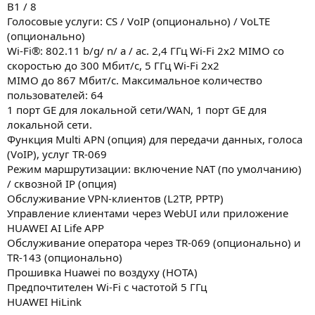
B1 / 8
Голосовые услуги: CS / VoIP (опционально) / VoLTE
(опционально)
Wi-Fi®: 802.11 b/g/ n/ a / ac. 2,4 ГГц Wi-Fi 2x2 MIMO со
скоростью до 300 Мбит/с, 5 ГГц Wi-Fi 2x2
MIMO до 867 Мбит/с. Максимальное количество
пользователей: 64
1 порт GE для локальной сети/WAN, 1 порт GE для
локальной сети.
Функция Multi APN (опция) для передачи данных, голоса
(VoIP), услуг TR-069
Режим маршрутизации: включение NAT (по умолчанию)
/ сквозной IP (опция)
Обслуживание VPN-клиентов (L2TP, PPTP)
Управление клиентами через WebUI или приложение
HUAWEI AI Life APP
Обслуживание оператора через TR-069 (опционально) и
TR-143 (опционально)
Прошивка Huawei по воздуху (HOTA)
Предпочтителен Wi-Fi с частотой 5 ГГц
HUAWEI HiLink