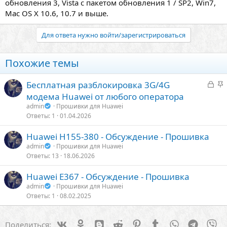
обновления 3, Vista с пакетом обновления 1 / SP2, Win7,
Mac OS X 10.6, 10.7 и выше.
Для ответа нужно войти/зарегистрироваться
Похожие темы
З
З
Бесплатная разблокировка 3G/4G
а
а
модема Huawei от любого оператора
к
к
admin
Прошивки для Huawei
р
р
Ответы
1
01.04.2026
ы
е
Huawei H155-380 - Обсуждение - Прошивка
т
п
admin
Прошивки для Huawei
о
л
Ответы
13
18.06.2026
е
Huawei E367 - Обсуждение - Прошивка
о
admin
Прошивки для Huawei
Ответы
1
08.02.2025
Vk
Ok
Blogger
Reddit
Pinterest
Tumblr
WhatsApp
Telegra
Vi
Поделиться: