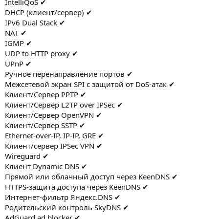
IntelliQoS ✔
DHCP (клиент/сервер) ✔
IPv6 Dual Stack ✔
NAT ✔
IGMP ✔
UDP to HTTP proxy ✔
UPnP ✔
Ручное перенаправление портов ✔
Межсетевой экран SPI с защитой от DoS-атак ✔
Клиент/Сервер PPTP ✔
Клиент/Сервер L2TP over IPSec ✔
Клиент/Сервер OpenVPN ✔
Клиент/Сервер SSTP ✔
Ethernet-over-IP, IP-IP, GRE ✔
Клиент/сервер IPSec VPN ✔
Wireguard ✔
Клиент Dynamic DNS ✔
Прямой или облачный доступ через KeenDNS ✔
HTTPS-защита доступа через KeenDNS ✔
Интернет-фильтр Яндекс.DNS ✔
Родительский контроль SkyDNS ✔
AdGuard ad blocker ✔