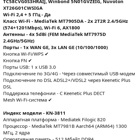
TC58CVG0S3HRAIJ, Winbond 5N01GVZEIG, Nuvoton
XT26G01CWSIGA
Wi-Fi 2,4 + 5 ГГц - Да
Класс Wi-Fi - MediaTek MT7905DA - 2x 2T2R 2.4/5GHz
(574+1201Mbps), Wi-Fi 6, AX1800
Антенны - 4x 5dBi (FEM MediaTek MT7975D
2.4GHz/5GHz)
Порты - 1x WAN GE, 3x LAN GE (10/100/1000)
Кнопка Wi-Fi/WPS ✔
Кнопка FN ✔
Порты USB: 1 x USB 3.0
Подключение по 3G/4G - Через совместимый USB-модем
Подключение по DSL ADSL2+/VDSL2 через Keenetic Plus
DSL
Поддержка телефонии - C Keenetic Plus DECT
Mesh Wi-Fi-система ✔
Индекс модели - KN-3811
Аппаратная платформа - Mediatek Filogic 820
Процессор - MediaTek MT7981B Aarch64 (ARM64) 1300
МГц, 2 ядра
Оперативная память - 512 Мбайт DDR4