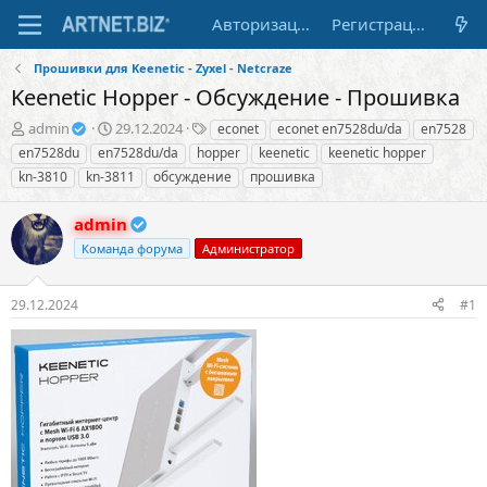
Авторизация
Регистрация
Прошивки для Keenetic - Zyxel - Netcraze
Keenetic Hopper - Обсуждение - Прошивка
А
Д
Т
admin
29.12.2024
econet
econet en7528du/da
en7528
в
а
е
en7528du
en7528du/da
hopper
keenetic
keenetic hopper
т
т
г
kn-3810
kn-3811
обсуждение
прошивка
о
а
и
р
н
admin
т
а
е
ч
Команда форума
Администратор
м
а
ы
л
а
29.12.2024
#1