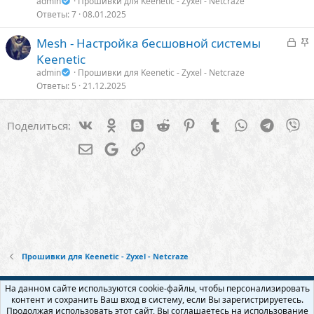
admin
Прошивки для Keenetic - Zyxel - Netcraze
Ответы
7
08.01.2025
З
З
Mesh - Настройка бесшовной системы
а
а
Keenetic
к
к
admin
Прошивки для Keenetic - Zyxel - Netcraze
р
р
Ответы
5
21.12.2025
ы
е
т
п
Vk
Ok
Blogger
Reddit
Pinterest
Tumblr
WhatsApp
Telegra
Vi
Поделиться:
о
л
е
Электронная почта
Google
Ссылка
о
Прошивки для Keenetic - Zyxel - Netcraze
Русский (RU)
На данном сайте используются cookie-файлы, чтобы персонализировать
контент и сохранить Ваш вход в систему, если Вы зарегистрируетесь.
Обратная связь
Условия и правила
Продолжая использовать этот сайт, Вы соглашаетесь на использование