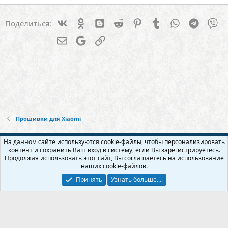
Vk
Ok
Blogger
Reddit
Pinterest
Tumblr
WhatsApp
Telegra
Vi
Поделиться:
Электронная почта
Google
Ссылка
Прошивки для Xiaomi
Русский (RU)
На данном сайте используются cookie-файлы, чтобы персонализировать
контент и сохранить Ваш вход в систему, если Вы зарегистрируетесь.
Обратная связь
Условия и правила
Продолжая использовать этот сайт, Вы соглашаетесь на использование
Политика конфиденциальности
Помощь
Главная
R
наших cookie-файлов.
S
S
Принять
Узнать больше....
Прошивки и модификации для usb модема и wi-fi роутера - Бесплатно!