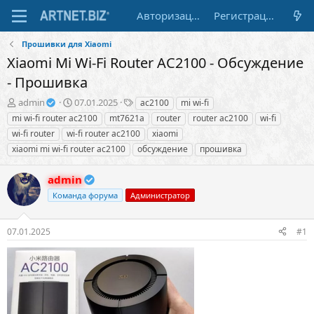
Авторизация
Регистрация
Прошивки для Xiaomi
Xiaomi Mi Wi-Fi Router AC2100 - Обсуждение
- Прошивка
А
Д
Т
admin
07.01.2025
ac2100
mi wi-fi
в
а
е
mi wi-fi router ac2100
mt7621a
router
router ac2100
wi-fi
т
т
г
wi-fi router
wi-fi router ac2100
xiaomi
о
а
и
xiaomi mi wi-fi router ac2100
обсуждение
прошивка
р
н
т
а
е
ч
admin
м
а
Команда форума
Администратор
ы
л
а
07.01.2025
#1