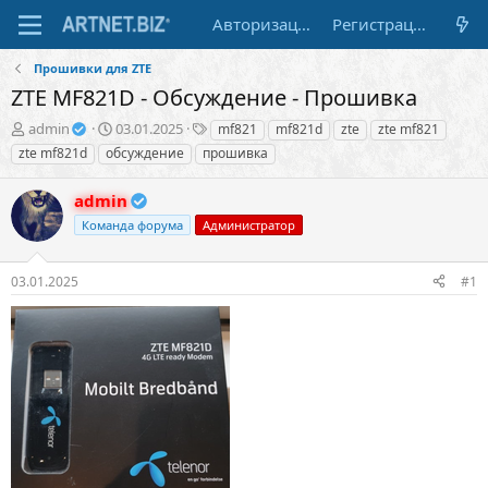
Авторизация
Регистрация
Прошивки для ZTE
ZTE MF821D - Обсуждение - Прошивка
А
Д
Т
admin
03.01.2025
mf821
mf821d
zte
zte mf821
в
а
е
zte mf821d
обсуждение
прошивка
т
т
г
о
а
и
admin
р
н
т
а
Команда форума
Администратор
е
ч
м
а
03.01.2025
#1
ы
л
а