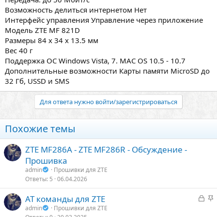
Возможность делиться интернетом Нет
Интерфейс управления Управление через приложение
Модель ZTE MF 821D
Размеры 84 x 34 x 13.5 мм
Вес 40 г
Поддержка ОС Windows Vista, 7. MAC OS 10.5 - 10.7
Дополнительные возможности Карты памяти MicroSD до
32 Гб, USSD и SMS
Для ответа нужно войти/зарегистрироваться
Похожие темы
ZTE MF286A - ZTE MF286R - Обсуждение -
Прошивка
admin
Прошивки для ZTE
Ответы
5
06.04.2026
З
З
AT команды для ZTE
а
а
admin
Прошивки для ZTE