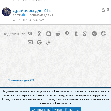
Ответы
0
20.03.2025
к
к
р
р
З
З
Драйверы для ZTE
ы
е
а
а
admin
Прошивки для ZTE
т
п
Ответы
2
31.03.2025
к
к
о
л
р
р
е
ы
е
Vk
Ok
Blogger
Reddit
Pinterest
Tumblr
WhatsApp
Telegra
Vi
Поделиться:
т
п
о
о
л
Электронная почта
Google
Ссылка
е
о
Прошивки для ZTE
Русский (RU)
На данном сайте используются cookie-файлы, чтобы персонализировать
контент и сохранить Ваш вход в систему, если Вы зарегистрируетесь.
Обратная связь
Условия и правила
Продолжая использовать этот сайт, Вы соглашаетесь на использование
Политика конфиденциальности
Помощь
Главная
R
наших cookie-файлов.
S
S
Принять
Узнать больше....