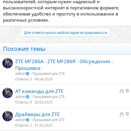
пользователей, которым нужен надежный и
высокоскоростной интернет в портативном формате,
обеспечивая удобство и простоту в использовании в
различных условиях.
Для ответа нужно войти/зарегистрироваться
Похожие темы
ZTE MF286A - ZTE MF286R - Обсуждение -
Прошивка
admin
Прошивки для ZTE
Ответы
5
06.04.2026
З
З
AT команды для ZTE
а
а
admin
Прошивки для ZTE
Ответы
0
20.03.2025
к
к
р
р
З
З
Драйверы для ZTE
ы
е
а
а
admin
Прошивки для ZTE
т
п
Ответы
2
31.03.2025
к
к
о
л