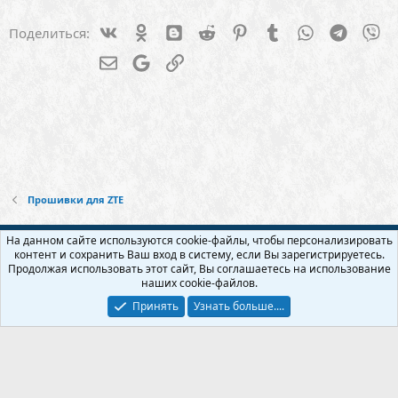
р
р
е
ы
е
Vk
Ok
Blogger
Reddit
Pinterest
Tumblr
WhatsApp
Telegra
Vi
Поделиться:
т
п
о
о
л
Электронная почта
Google
Ссылка
е
о
Прошивки для ZTE
Русский (RU)
На данном сайте используются cookie-файлы, чтобы персонализировать
контент и сохранить Ваш вход в систему, если Вы зарегистрируетесь.
Обратная связь
Условия и правила
Продолжая использовать этот сайт, Вы соглашаетесь на использование
Политика конфиденциальности
Помощь
Главная
R
наших cookie-файлов.
S
S
Принять
Узнать больше....
Прошивки и модификации для usb модема и wi-fi роутера - Бесплатно!