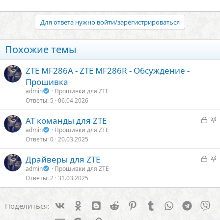
Для ответа нужно войти/зарегистрироваться
Похожие темы
ZTE MF286A - ZTE MF286R - Обсуждение -
Прошивка
admin
Прошивки для ZTE
Ответы
5
06.04.2026
З
З
AT команды для ZTE
а
а
admin
Прошивки для ZTE
Ответы
0
20.03.2025
к
к
р
р
З
З
Драйверы для ZTE
ы
е
а
а
admin
Прошивки для ZTE
т
п
Ответы
2
31.03.2025
к
к
о
л
р
р
е
ы
е
Vk
Ok
Blogger
Reddit
Pinterest
Tumblr
WhatsApp
Telegra
Vi
Поделиться:
т
п
о
о
л