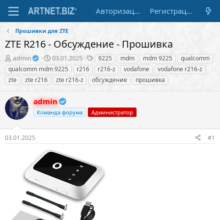
Авторизация
Регистрация
Прошивки для ZTE
ZTE R216 - Обсуждение - Прошивка
А
Д
Т
admin
03.01.2025
9225
mdm
mdm 9225
qualcomm
в
а
е
qualcomm mdm 9225
r216
r216-z
vodafone
vodafone r216-z
т
т
г
zte
zte r216
zte r216-z
обсуждение
прошивка
о
а
и
р
н
admin
т
а
е
ч
Команда форума
Администратор
м
а
ы
л
а
03.01.2025
#1