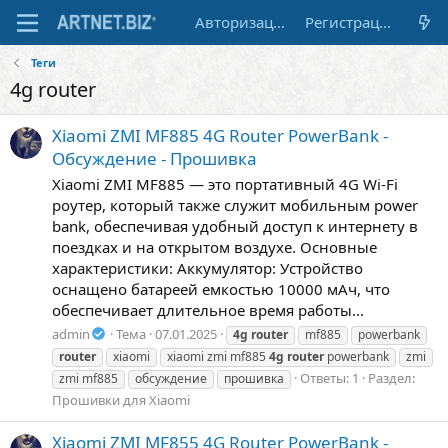
Авторизация
Регистрация
Теги
4g router
Xiaomi ZMI MF885 4G Router PowerBank -
Обсуждение - Прошивка
Xiaomi ZMI MF885 — это портативный 4G Wi-Fi
роутер, который также служит мобильным power
bank, обеспечивая удобный доступ к интернету в
поездках и на открытом воздухе. Основные
характеристики: Аккумулятор: Устройство
оснащено батареей емкостью 10000 мАч, что
обеспечивает длительное время работы...
admin
Тема
07.01.2025
4g
router
mf885
powerbank
router
xiaomi
xiaomi zmi mf885
4g
router
powerbank
zmi
Ответы: 1
Раздел:
zmi mf885
обсуждение
прошивка
Прошивки для Xiaomi
Xiaomi ZMI MF855 4G Router PowerBank -