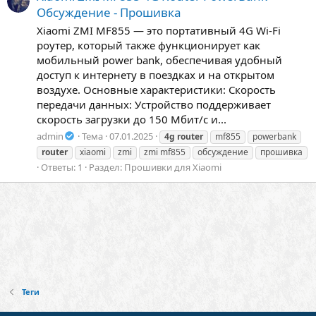
Обсуждение - Прошивка
Xiaomi ZMI MF855 — это портативный 4G Wi-Fi
роутер, который также функционирует как
мобильный power bank, обеспечивая удобный
доступ к интернету в поездках и на открытом
воздухе. Основные характеристики: Скорость
передачи данных: Устройство поддерживает
скорость загрузки до 150 Мбит/с и...
admin
Тема
07.01.2025
4g
router
mf855
powerbank
router
xiaomi
zmi
zmi mf855
обсуждение
прошивка
Ответы: 1
Раздел:
Прошивки для Xiaomi
Теги