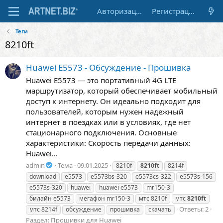
Авторизация
Регистрация
Теги
8210ft
Huawei E5573 - Обсуждение - Прошивка
Huawei E5573 — это портативный 4G LTE
маршрутизатор, который обеспечивает мобильный
доступ к интернету. Он идеально подходит для
пользователей, которым нужен надежный
интернет в поездках или в условиях, где нет
стационарного подключения. Основные
характеристики: Скорость передачи данных:
Huawei...
admin
Тема
09.01.2025
8210f
8210ft
8214f
download
e5573
e5573bs-320
e5573cs-322
e5573s-156
e5573s-320
huawei
huawei e5573
mr150-3
билайн е5573
мегафон mr150-3
мтс 8210f
мтс
8210ft
Ответы: 2
мтс 8214f
обсуждение
прошивка
скачать
Раздел:
Прошивки для Huawei