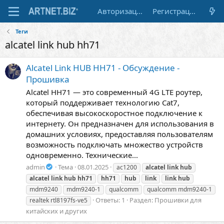
Авторизация
Регистрация
Теги
alcatel link hub hh71
Alcatel Link HUB HH71 - Обсуждение -
Прошивка
Alcatel HH71 — это современный 4G LTE роутер,
который поддерживает технологию Cat7,
обеспечивая высокоскоростное подключение к
интернету. Он предназначен для использования в
домашних условиях, предоставляя пользователям
возможность подключать множество устройств
одновременно. Технические...
admin
Тема
08.01.2025
ac1200
alcatel
link
hub
alcatel
link
hub
hh71
hh71
hub
link
link
hub
mdm9240
mdm9240-1
qualcomm
qualcomm mdm9240-1
Ответы: 1
Раздел:
Прошивки для
realtek rtl8197fs-ve5
китайских и других