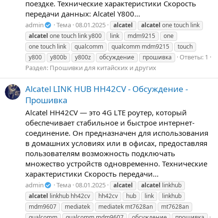
поездке. Технические характеристики Скорость
передачи данных: Alcatel Y800...
admin
Тема
08.01.2025
alcatel
alcatel
one touch link
alcatel
one touch link y800
link
mdm9215
one
one touch link
qualcomm
qualcomm mdm9215
touch
Ответы: 1
y800
y800b
y800z
обсуждение
прошивка
Раздел:
Прошивки для китайских и других
Alcatel LINK HUB HH42CV - Обсуждение -
Прошивка
Alcatel HH42CV — это 4G LTE роутер, который
обеспечивает стабильное и быстрое интернет-
соединение. Он предназначен для использования
в домашних условиях или в офисах, предоставляя
пользователям возможность подключать
множество устройств одновременно. Технические
характеристики Скорость передачи...
admin
Тема
08.01.2025
alcatel
alcatel
linkhub
alcatel
linkhub hh42cv
hh42cv
hub
link
linkhub
mdm9607
mediatek
mediatek mt7628an
mt7628an
qualcomm
qualcomm mdm9607
обсуждение
прошивка