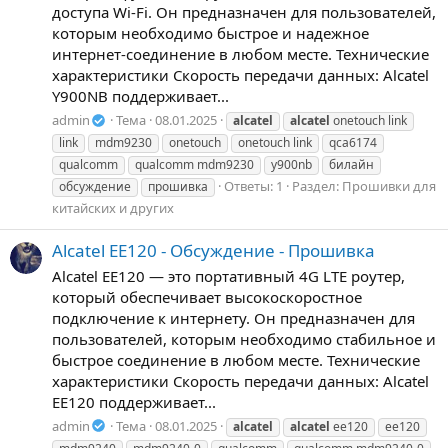
доступа Wi-Fi. Он предназначен для пользователей,
которым необходимо быстрое и надежное
интернет-соединение в любом месте. Технические
характеристики Скорость передачи данных: Alcatel
Y900NB поддерживает...
admin
Тема
08.01.2025
alcatel
alcatel
onetouch link
link
mdm9230
onetouch
onetouch link
qca6174
qualcomm
qualcomm mdm9230
y900nb
билайн
Ответы: 1
Раздел:
Прошивки для
обсуждение
прошивка
китайских и других
Alcatel EE120 - Обсуждение - Прошивка
Alcatel EE120 — это портативный 4G LTE роутер,
который обеспечивает высокоскоростное
подключение к интернету. Он предназначен для
пользователей, которым необходимо стабильное и
быстрое соединение в любом месте. Технические
характеристики Скорость передачи данных: Alcatel
EE120 поддерживает...
admin
Тема
08.01.2025
alcatel
alcatel
ee120
ee120