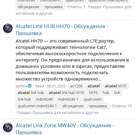
mdm9240
mdm9240-0
qualcomm
qualcomm mdm9240-0
Ответы: 1
Раздел:
Прошивки для
обсуждение
прошивка
китайских и других
Alcatel Link HUB HH70 - Обсуждение -
Прошивка
Alcatel HH70 — это современный LTE роутер,
который поддерживает технологии Cat7,
обеспечивая высокоскоростное подключение к
интернету. Он предназначен для использования в
домашних условиях или в офисах, предоставляя
пользователям возможность подключать
множество устройств одновременно...
admin
Тема
08.01.2025
ac1200
alcatel
alcatel
hh70
alcatel
link hub
alcatel
link hub hh70
hh70
hub
link
link hub
mdm9240
mdm9240-1
qualcomm
Ответы: 15
qualcomm mdm9240-1
обсуждение
прошивка
Раздел:
Прошивки для китайских и других
Alcatel Link Zone MW40V - Обсуждение -
Прошивка