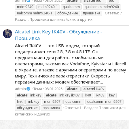
admin
Тема
08.01.2025
alcatel
alcatel
ee71
ee71
mdm9240
mdm9240-1
qualcomm
qualcomm mdm9240
Ответы: 7
ualcomm mdm9240-1
обсуждение
прошивка
Раздел:
Прошивки для китайских и других
Alcatel Link Key IK40V - Обсуждение -
Прошивка
Alcatel IK40V — это USB-модем, который
поддерживает сети 2G, 3G и 4G LTE. Он
предназначен для работы с мобильными
операторами, такими как Vodafone, Kyivstar и Lifecell
в Украине, а также с другими операторами по всему
миру. Технические характеристики Скорость
передачи данных: Модем обеспечивает...
admin
Тема
08.01.2025
alcatel
alcatel
ik40v
alcatel
link key
alcatel
link key ik40v
ik40
ik40v
key
link
link key
mdm9207
qualcomm
qualcomm mdm9207
Ответы: 1
Раздел:
Прошивки для
обсуждение
прошивка
китайских и других