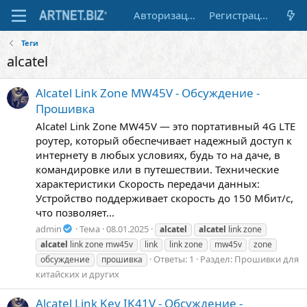
Авторизация
Регистрация
Теги
alcatel
Alcatel Link Zone MW45V - Обсуждение -
Прошивка
Alcatel Link Zone MW45V — это портативный 4G LTE
роутер, который обеспечивает надежный доступ к
интернету в любых условиях, будь то на даче, в
командировке или в путешествии. Технические
характеристики Скорость передачи данных:
Устройство поддерживает скорость до 150 Мбит/с,
что позволяет...
admin
Тема
08.01.2025
alcatel
alcatel
link zone
alcatel
link zone mw45v
link
link zone
mw45v
zone
Ответы: 1
Раздел:
Прошивки для
обсуждение
прошивка
китайских и других
Alcatel Link Key IK41V - Обсуждение -