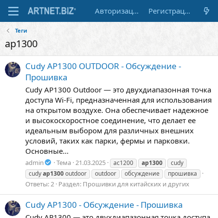
Авторизация
Регистрация
Теги
ap1300
Cudy AP1300 OUTDOOR - Обсуждение -
Прошивка
Cudy AP1300 Outdoor — это двухдиапазонная точка
доступа Wi-Fi, предназначенная для использования
на открытом воздухе. Она обеспечивает надежное
и высокоскоростное соединение, что делает ее
идеальным выбором для различных внешних
условий, таких как парки, фермы и парковки.
Основные...
admin
Тема
21.03.2025
ac1200
ap1300
cudy
cudy
ap1300
outdoor
outdoor
обсуждение
прошивка
Ответы: 2
Раздел:
Прошивки для китайских и других
Cudy AP1300 - Обсуждение - Прошивка
Cudy AP1300 — это двухдиапазонная точка доступа