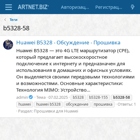
Авторизация
Регистрация
Теги
b5328-58
Huawei B5328 - Обсуждение - Прошивка
Huawei B5328 — это 4G LTE маршрутизатор (CPE),
который предлагает высокоскоростное
подключение к интернету и предназначен для
использования в домашних и офисных условиях.
Он выделяется своими передовыми технологиями
и возможностями. Основные характеристики:
Технология MIMO: Устройство...
admin
Тема
07.02.2025
b5328
b5328-155
b5328-58
Ответы: 1
huawei
huawei b5328
обсуждение
прошивка
Раздел:
Прошивки для Huawei