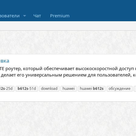
зователи
Чат
Premium
ивка
E роутер, который обеспечивает высокоскоростной доступ 
что делает его универсальным решением для пользователей,
12s
-25d
b612s
-51d
download
huawei
huawei
b612s
обсуждение