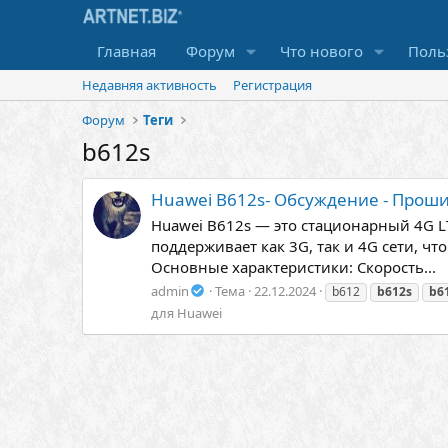
Главная
Форум
Что нового
Поль
Недавняя активность
Регистрация
Форум
Теги
b612s
Huawei B612s- Обсуждение - Прош
Huawei B612s — это стационарный 4G LT
поддерживает как 3G, так и 4G сети, 
Основные характеристики: Скорость...
admin
Тема
22.12.2024
b612
b612s
b6
для Huawei