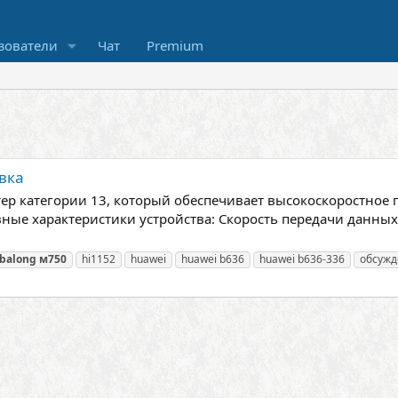
зователи
Чат
Premium
вка
ер категории 13, который обеспечивает высокоскоростное
ные характеристики устройства: Скорость передачи данных
balong
м750
hi1152
huawei
huawei b636
huawei b636-336
обсужд