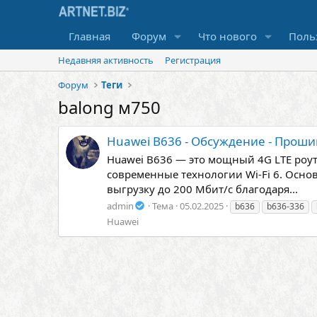
Главная
Форум
Что нового
Поль
Недавняя активность
Регистрация
Форум
Теги
balong м750
Huawei B636 - Обсуждение - Проши
Huawei B636 — это мощный 4G LTE роут
современные технологии Wi-Fi 6. Основ
выгрузку до 200 Мбит/с благодаря...
admin
Тема
05.02.2025
b636
b636-336
Huawei