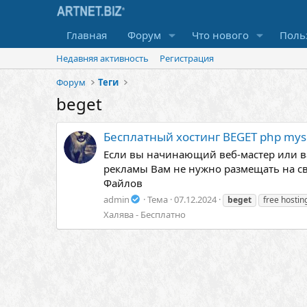
Главная
Форум
Что нового
Поль
Недавняя активность
Регистрация
Форум
Теги
beget
Бесплатный хостинг BEGET php mys
Если вы начинающий веб-мастер или ва
рекламы Вам не нужно размещать на сво
Файлов
admin
Тема
07.12.2024
beget
free hostin
Халява - Бесплатно