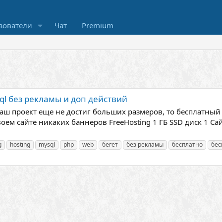
зователи
Чат
Premium
ql без рекламы и доп действий
ш проект еще не достиг больших размеров, то бесплатный х
ем сайте никаких баннеров FreeHosting 1 ГБ SSD диск 1 Сай
g
hosting
mysql
php
web
бегет
без рекламы
бесплатно
бес