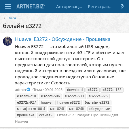
Авторизация
Регистрация
Теги
билайн e3272
Huawei E3272 - Обсуждение - Прошивка
Huawei E3272 — это мобильный USB-модем,
который поддерживает сети 4G LTE и обеспечивает
высокоскоростной доступ в интернет. Он
предназначен для пользователей, которым нужен
надежный интернет в поездках или в условиях, где
проводное соединение недоступно.Основные
характеристики: Скорость...
admin
Тема
09.01.2025
download
e3272
e3272
s-153
e3272
s-210
e3272
s-506
e3272
s-600
e3272
s-926
e3272
s-927
huawei
huawei
e3272
билайн
e3272
мегафон m100-4
мтс 824f
мтс 824ft
обсуждение
Ответы: 2
Раздел:
Прошивки для
прошивка
скачать
Huawei