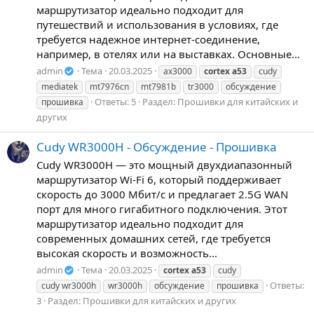
маршрутизатор идеально подходит для
путешествий и использования в условиях, где
требуется надежное интернет-соединение,
например, в отелях или на выставках. Основные...
admin
Тема
20.03.2025
ax3000
cortex
a53
cudy
mediatek
mt7976cn
mt7981b
tr3000
обсуждение
Ответы: 5
Раздел:
Прошивки для китайских и
прошивка
других
Cudy WR3000H - Обсуждение - Прошивка
Cudy WR3000H — это мощный двухдиапазонный
маршрутизатор Wi-Fi 6, который поддерживает
скорость до 3000 Мбит/с и предлагает 2.5G WAN
порт для много гигабитного подключения. Этот
маршрутизатор идеально подходит для
современных домашних сетей, где требуется
высокая скорость и возможность...
admin
Тема
20.03.2025
cortex
a53
cudy
Ответы:
cudy wr3000h
wr3000h
обсуждение
прошивка
3
Раздел:
Прошивки для китайских и других