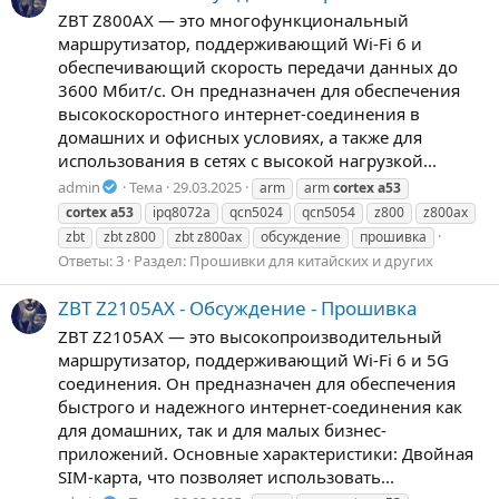
ZBT Z800AX — это многофункциональный
маршрутизатор, поддерживающий Wi-Fi 6 и
обеспечивающий скорость передачи данных до
3600 Мбит/с. Он предназначен для обеспечения
высокоскоростного интернет-соединения в
домашних и офисных условиях, а также для
использования в сетях с высокой нагрузкой...
admin
Тема
29.03.2025
arm
arm
cortex
a53
cortex
a53
ipq8072a
qcn5024
qcn5054
z800
z800ax
zbt
zbt z800
zbt z800ax
обсуждение
прошивка
Ответы: 3
Раздел:
Прошивки для китайских и других
ZBT Z2105AX - Обсуждение - Прошивка
ZBT Z2105AX — это высокопроизводительный
маршрутизатор, поддерживающий Wi-Fi 6 и 5G
соединения. Он предназначен для обеспечения
быстрого и надежного интернет-соединения как
для домашних, так и для малых бизнес-
приложений. Основные характеристики: Двойная
SIM-карта, что позволяет использовать...