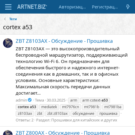
Авторизация
Регистрация
Теги
cortex a53
ZBT Z8103AX - Обсуждение - Прошивка
ZBT Z8103AX — это высокопроизводительный
беспроводной маршрутизатор, поддерживающий
технологию Wi-Fi 6. Он предназначен для
обеспечения быстрого и надежного интернет-
соединения как в домашних, так и в офисных
условиях. Основные характеристики:
Максимальная скорость передачи данных
достигает...
admin
Тема
30.03.2025
arm
arm cotext-
a53
cortex
a53
mediatek
mt7976cn
mt7981b
mt7981ba
z8103ax
zbt
zbt z8103ax
обсуждение
прошивка
Ответы: 2
Раздел:
Прошивки для китайских и других
ZBT Z800AX - Обсуждение - Прошивка