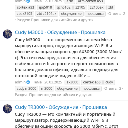
admin
Тема
29.03.2025
arm
arm
cortex
a53
cortex
a53
ipq5018
qcn6102
z2105
z2105ax
zbt
Ответы: 2
zbt z2105
zbt z2105ax
обсуждение
прошивка
Раздел:
Прошивки для китайских и других
Cudy M3000 - Обсуждение - Прошивка
Cudy M3000 — это современная система Mesh
маршрутизаторов, поддерживающая Wi-Fi 6 и
обеспечивающая скорость до AX3000 (3000 Мбит/
с). Эта система предназначена для обеспечения
стабильного и быстрого интернет-соединения в
больших домах и офисах, идеально подходя для
потоковой передачи видео в 4K и...
admin
Тема
20.03.2025
ax3000
cortex
a53
cudy
Ответы: 3
cudy m3000
m3000
обсуждение
прошивка
Раздел:
Прошивки для китайских и других
Cudy TR3000 - Обсуждение - Прошивка
Cudy TR3000 — это компактный и портативный
маршрутизатор, поддерживающий Wi-Fi 6 и
обеспечивающий скорость до 3000 Мбит/с. Этот