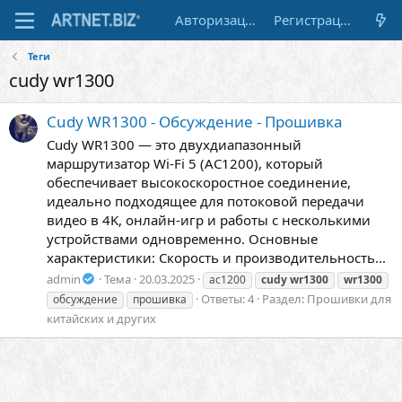
Авторизация
Регистрация
Теги
cudy wr1300
Cudy WR1300 - Обсуждение - Прошивка
Cudy WR1300 — это двухдиапазонный
маршрутизатор Wi-Fi 5 (AC1200), который
обеспечивает высокоскоростное соединение,
идеально подходящее для потоковой передачи
видео в 4K, онлайн-игр и работы с несколькими
устройствами одновременно. Основные
характеристики: Скорость и производительность...
admin
Тема
20.03.2025
ac1200
cudy
wr1300
wr1300
Ответы: 4
Раздел:
Прошивки для
обсуждение
прошивка
китайских и других