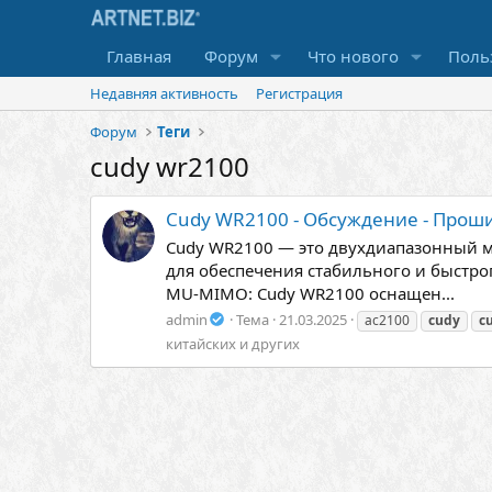
Главная
Форум
Что нового
Поль
Недавняя активность
Регистрация
Форум
Теги
cudy wr2100
Cudy WR2100 - Обсуждение - Прош
Cudy WR2100 — это двухдиапазонный м
для обеспечения стабильного и быстро
MU-MIMO: Cudy WR2100 оснащен...
admin
Тема
21.03.2025
ac2100
cudy
c
китайских и других