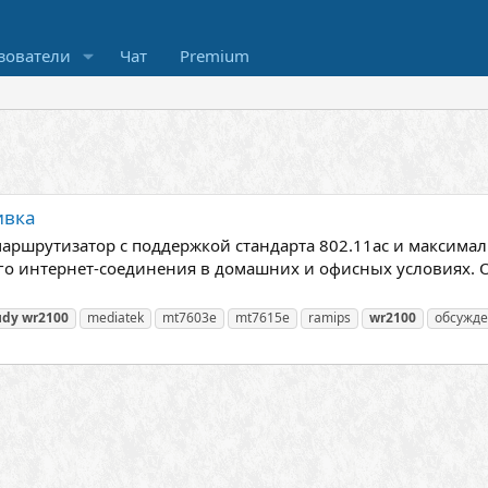
зователи
Чат
Premium
ивка
аршрутизатор с поддержкой стандарта 802.11ac и максимал
го интернет-соединения в домашних и офисных условиях. 
udy
wr2100
mediatek
mt7603e
mt7615e
ramips
wr2100
обсужд