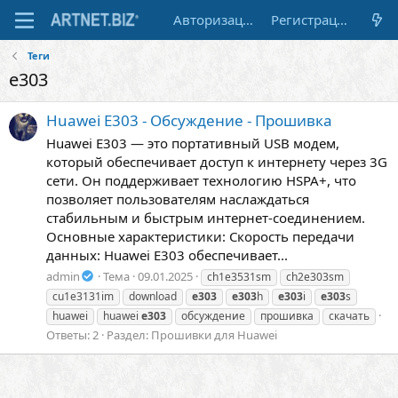
Авторизация
Регистрация
Теги
e303
Huawei E303 - Обсуждение - Прошивка
Huawei E303 — это портативный USB модем,
который обеспечивает доступ к интернету через 3G
сети. Он поддерживает технологию HSPA+, что
позволяет пользователям наслаждаться
стабильным и быстрым интернет-соединением.
Основные характеристики: Скорость передачи
данных: Huawei E303 обеспечивает...
admin
Тема
09.01.2025
ch1e3531sm
ch2e303sm
cu1e3131im
download
e303
e303
h
e303
i
e303
s
huawei
huawei
e303
обсуждение
прошивка
скачать
Ответы: 2
Раздел:
Прошивки для Huawei