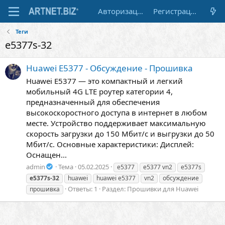
Авторизация
Регистрация
Теги
e5377s-32
Huawei E5377 - Обсуждение - Прошивка
Huawei E5377 — это компактный и легкий
мобильный 4G LTE роутер категории 4,
предназначенный для обеспечения
высокоскоростного доступа в интернет в любом
месте. Устройство поддерживает максимальную
скорость загрузки до 150 Мбит/с и выгрузки до 50
Мбит/с. Основные характеристики: Дисплей:
Оснащен...
admin
Тема
05.02.2025
e5377
e5377 vn2
e5377s
e5377s-32
huawei
huawei e5377
vn2
обсуждение
Ответы: 1
Раздел:
Прошивки для Huawei
прошивка