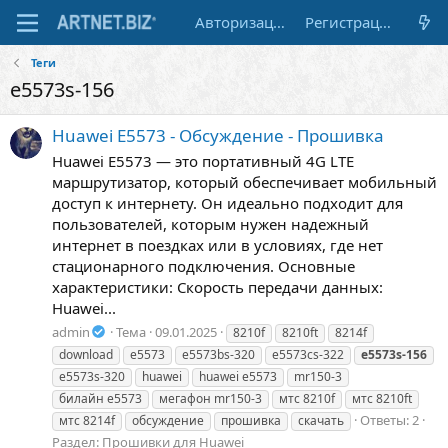
Авторизация
Регистрация
Теги
e5573s-156
Huawei E5573 - Обсуждение - Прошивка
Huawei E5573 — это портативный 4G LTE
маршрутизатор, который обеспечивает мобильный
доступ к интернету. Он идеально подходит для
пользователей, которым нужен надежный
интернет в поездках или в условиях, где нет
стационарного подключения. Основные
характеристики: Скорость передачи данных:
Huawei...
admin
Тема
09.01.2025
8210f
8210ft
8214f
download
e5573
e5573bs-320
e5573cs-322
e5573s-156
e5573s-320
huawei
huawei e5573
mr150-3
билайн е5573
мегафон mr150-3
мтс 8210f
мтс 8210ft
Ответы: 2
мтс 8214f
обсуждение
прошивка
скачать
Раздел:
Прошивки для Huawei