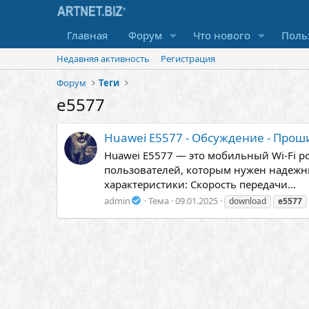
Главная
Форум
Что нового
Поль
Недавняя активность
Регистрация
Форум
Теги
e5577
Huawei E5577 - Обсуждение - Прош
Huawei E5577 — это мобильный Wi-Fi ро
пользователей, которым нужен надежны
характеристики: Скорость передачи...
admin
Тема
09.01.2025
download
e5577