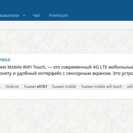
зователи
Чат
Premium
ивка
wei Mobile WiFi Touch, — это современный 4G LTE мобильный
нету и удобный интерфейс с сенсорным экраном. Это устро
a
hisilicon
huawei
e5787
huawei mobile
huawei mobile wifi touch
wif