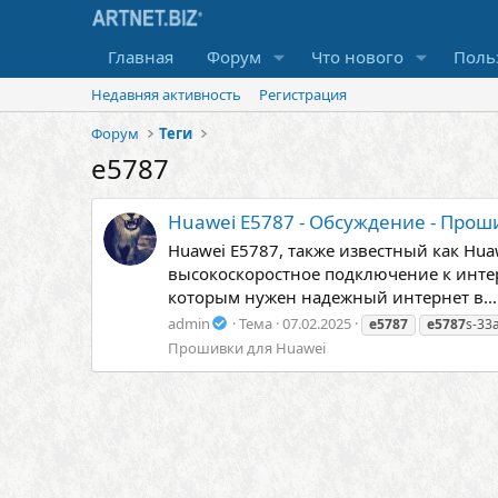
Главная
Форум
Что нового
Поль
Недавняя активность
Регистрация
Форум
Теги
e5787
Huawei E5787 - Обсуждение - Прош
Huawei E5787, также известный как Hua
высокоскоростное подключение к интер
которым нужен надежный интернет в...
admin
Тема
07.02.2025
e5787
e5787
s-33
Прошивки для Huawei