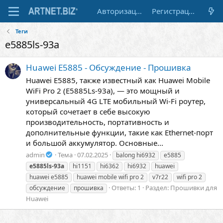
Авторизация
Регистрация
Теги
e5885ls-93a
Huawei E5885 - Обсуждение - Прошивка
Huawei E5885, также известный как Huawei Mobile
WiFi Pro 2 (E5885Ls-93a), — это мощный и
универсальный 4G LTE мобильный Wi-Fi роутер,
который сочетает в себе высокую
производительность, портативность и
дополнительные функции, такие как Ethernet-порт
и большой аккумулятор. Основные...
admin
Тема
07.02.2025
balong hi6932
e5885
e5885ls-93a
hi1151
hi6362
hi6932
huawei
huawei e5885
huawei mobile wifi pro 2
v7r22
wifi pro 2
Ответы: 1
Раздел:
Прошивки для
обсуждение
прошивка
Huawei