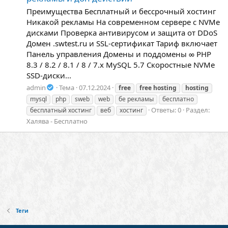
Преимущества Бесплатный и бессрочный хостинг
Никакой рекламы На современном сервере с NVMe
дисками Проверка антивирусом и защита от DDoS
Домен .swtest.ru и SSL-сертификат Тариф включает
Панель управления Домены и поддомены ∞ PHP
8.3 / 8.2 / 8.1 / 8 / 7.х MySQL 5.7 Скоростные NVMe
SSD-диски...
admin
Тема
07.12.2024
free
free
hosting
hosting
mysql
php
sweb
web
бе рекламы
бесплатно
Ответы: 0
Раздел:
бесплатный хостинг
веб
хостинг
Халява - Бесплатно
Теги