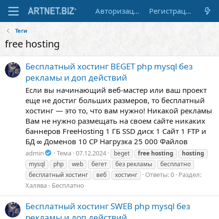
Авторизация
Регистрация
Теги
free hosting
Бесплатный хостинг BEGET php mysql без
рекламы и доп действий
Если вы начинающий веб-мастер или ваш проект
еще не достиг больших размеров, то бесплатный
хостинг — это то, что вам нужно! Никакой рекламы
Вам не нужно размещать на своем сайте никаких
баннеров FreeHosting 1 ГБ SSD диск 1 Сайт 1 FTP и
БД ∞ Доменов 10 CP Нагрузка 25 000 Файлов
admin
Тема
07.12.2024
beget
free
hosting
hosting
mysql
php
web
бегет
без рекламы
бесплатно
Ответы: 0
Раздел:
бесплатный хостинг
веб
хостинг
Халява - Бесплатно
Бесплатный хостинг SWEB php mysql без
рекламы и доп действий