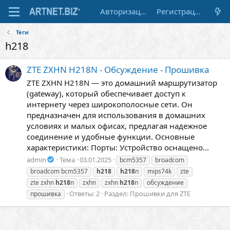
Авторизация
Регистрация
Теги
h218
ZTE ZXHN H218N - Обсуждение - Прошивка
ZTE ZXHN H218N — это домашний маршрутизатор
(gateway), который обеспечивает доступ к
интернету через широкополосные сети. Он
предназначен для использования в домашних
условиях и малых офисах, предлагая надежное
соединение и удобные функции. Основные
характеристики: Порты: Устройство оснащено...
admin
Тема
03.01.2025
bcm5357
broadcom
broadcom bcm5357
h218
h218
n
mips74k
zte
zte zxhn
h218
n
zxhn
zxhn
h218
n
обсуждение
Ответы: 2
Раздел:
Прошивки для ZTE
прошивка