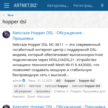
Авторизация
Регистрация
Теги
hopper dsl
Netcraze Hopper DSL - Обсуждение -
Прошивка
Netcraze Hopper DSL NC-3611 — это современный
гигабитный интернет-центр с поддержкой DSL-
модема, который обеспечивает высокоскоростное
подключение через VDSL2/ADSL2+. Устройство
оснащено технологией Mesh Wi-Fi 6 AX3000, что
позволяет создавать мощную и стабильную
беспроводную сеть с высокой...
admin
Тема
21.12.2025
dsl
hopper
hopper
dsl
nc-3611
netcraze
netcraze
hopper
netcraze
hopper
dsl
Ответы: 2
Раздел:
Прошивки для
обсуждение
прошивка
Keenetic - Zyxel - Netcraze
Keenetic Hopper DSL - Обсуждение - Прошивка