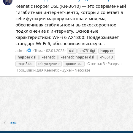
Keenetic Hopper DSL (KN-3610) — это современный
гигабитный интернет-центр, который сочетает в
себе функции маршрутизатора и модема,
обеспечивая стабильное и высокоскоростное
подключение к интернету. Основные
характеристики: Wi-Fi 6 AX1800: Поддерживает
стандарт Wi-Fi 6, обеспечивая высокую...
admin
Тема
02.01.2025
dsl
en7516gt
hopper
hopper
dsl
keenetic
keenetic
hopper
dsl
kn-3610
Ответы: 3
Раздел:
mips34kc
обсуждение
прошивка
Прошивки для Keenetic - Zyxel - Netcraze
Теги