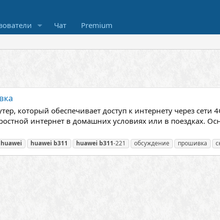
зователи
Чат
Premium
вка
тер, который обеспечивает доступ к интернету через сети 4
остной интернет в домашних условиях или в поездках. Осн
huawei
huawei
b311
huawei
b311
-221
обсуждение
прошивка
с