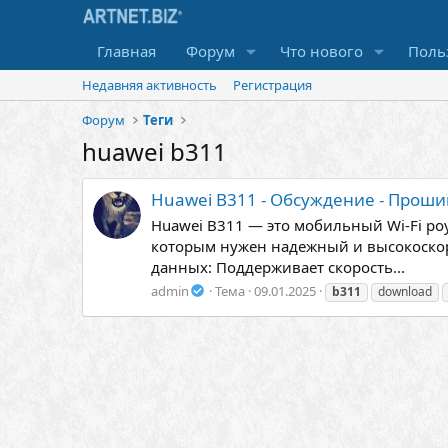
Главная
Форум
Что нового
Поль
Недавняя активность
Регистрация
Форум
Теги
huawei b311
Huawei B311 - Обсуждение - Проши
Huawei B311 — это мобильный Wi-Fi роу
которым нужен надежный и высокоскор
данных: Поддерживает скорость...
admin
Тема
09.01.2025
b311
download