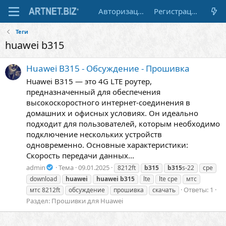
Авторизация
Регистрация
Теги
huawei b315
Huawei B315 - Обсуждение - Прошивка
Huawei B315 — это 4G LTE роутер,
предназначенный для обеспечения
высокоскоростного интернет-соединения в
домашних и офисных условиях. Он идеально
подходит для пользователей, которым необходимо
подключение нескольких устройств
одновременно. Основные характеристики:
Скорость передачи данных...
admin
Тема
09.01.2025
8212ft
b315
b315
s-22
cpe
download
huawei
huawei
b315
lte
lte cpe
мтс
Ответы: 1
мтс 8212ft
обсуждение
прошивка
скачать
Раздел:
Прошивки для Huawei