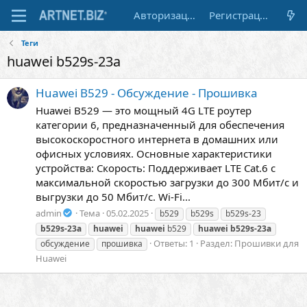
Авторизация
Регистрация
Теги
huawei b529s-23a
Huawei B529 - Обсуждение - Прошивка
Huawei B529 — это мощный 4G LTE роутер
категории 6, предназначенный для обеспечения
высокоскоростного интернета в домашних или
офисных условиях. Основные характеристики
устройства: Скорость: Поддерживает LTE Cat.6 с
максимальной скоростью загрузки до 300 Мбит/с и
выгрузки до 50 Мбит/с. Wi-Fi...
admin
Тема
05.02.2025
b529
b529s
b529s-23
b529s-23a
huawei
huawei
b529
huawei
b529s-23a
Ответы: 1
Раздел:
Прошивки для
обсуждение
прошивка
Huawei