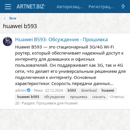
Авторизация
Регистрация
Теги
huawei b593
Huawei B593- Обсуждение - Прошивка
Huawei B593 — это стационарный 3G/4G Wi-Fi
роутер, который обеспечивает надежный доступ к
интернету для домашних и офисных
пользователей. Он поддерживает как 3G, так и 4G
сети, что делает его универсальным решением для
подключения к интернету. Основные
характеристики: Скорость передачи данных...
admin
Тема
22.12.2024
b593
download
huawei
Ответы:
huawei
b593
обсуждение
прошивка
скачать
20
Раздел:
Прошивки для Huawei