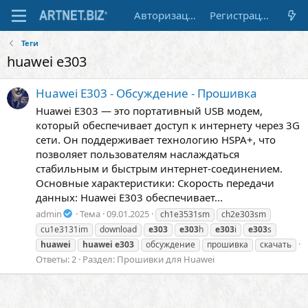
Авторизация
Регистрация
Теги
huawei e303
Huawei E303 - Обсуждение - Прошивка
Huawei E303 — это портативный USB модем,
который обеспечивает доступ к интернету через 3G
сети. Он поддерживает технологию HSPA+, что
позволяет пользователям наслаждаться
стабильным и быстрым интернет-соединением.
Основные характеристики: Скорость передачи
данных: Huawei E303 обеспечивает...
admin
Тема
09.01.2025
ch1e3531sm
ch2e303sm
cu1e3131im
download
e303
e303
h
e303
i
e303
s
huawei
huawei
e303
обсуждение
прошивка
скачать
Ответы: 2
Раздел:
Прошивки для Huawei