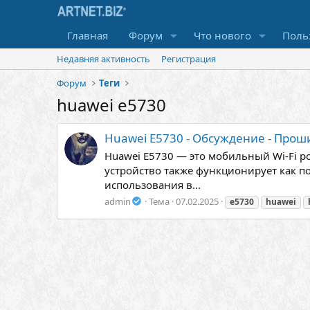
Главная
Форум
Что нового
Поль
Недавняя активность
Регистрация
Форум
Теги
huawei e5730
Huawei E5730 - Обсуждение - Прош
Huawei E5730 — это мобильный Wi-Fi ро
устройство также функционирует как п
использования в...
admin
Тема
07.02.2025
e5730
huawei