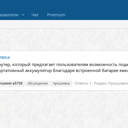
зователи
Чат
Premium
ивка
утер, который предлагает пользователям возможность подкл
ортативный аккумулятор благодаря встроенной батарее емк
Ответы: 1
Раздел:
Прошивки 
huawei
e5730
обсуждение
прошивка