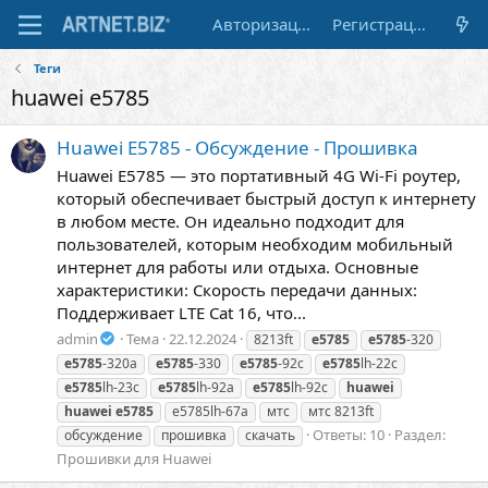
Авторизация
Регистрация
Теги
huawei e5785
Huawei E5785 - Обсуждение - Прошивка
Huawei E5785 — это портативный 4G Wi-Fi роутер,
который обеспечивает быстрый доступ к интернету
в любом месте. Он идеально подходит для
пользователей, которым необходим мобильный
интернет для работы или отдыха. Основные
характеристики: Скорость передачи данных:
Поддерживает LTE Cat 16, что...
admin
Тема
22.12.2024
8213ft
e5785
e5785
-320
e5785
-320a
e5785
-330
e5785
-92c
e5785
lh-22c
e5785
lh-23c
e5785
lh-92a
e5785
lh-92c
huawei
huawei
e5785
е5785lh-67a
мтс
мтс 8213ft
Ответы: 10
Раздел:
обсуждение
прошивка
скачать
Прошивки для Huawei