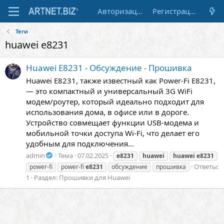
Авторизация
Регистрация
Теги
huawei e8231
Huawei E8231 - Обсуждение - Прошивка
Huawei E8231, также известный как Power-Fi E8231,
— это компактный и универсальный 3G WiFi
модем/роутер, который идеально подходит для
использования дома, в офисе или в дороге.
Устройство совмещает функции USB-модема и
мобильной точки доступа Wi-Fi, что делает его
удобным для подключения...
admin
Тема
07.02.2025
e8231
huawei
huawei
e8231
Ответы:
power-fi
power-fi
e8231
обсуждение
прошивка
1
Раздел:
Прошивки для Huawei