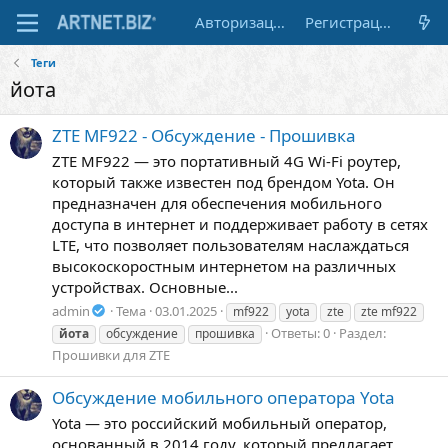
Авторизация
Регистрация
Теги
йота
ZTE MF922 - Обсуждение - Прошивка
ZTE MF922 — это портативный 4G Wi-Fi роутер,
который также известен под брендом Yota. Он
предназначен для обеспечения мобильного
доступа в интернет и поддерживает работу в сетях
LTE, что позволяет пользователям наслаждаться
высокоскоростным интернетом на различных
устройствах. Основные...
admin
Тема
03.01.2025
mf922
yota
zte
zte mf922
Ответы: 0
Раздел:
йота
обсуждение
прошивка
Прошивки для ZTE
Обсуждение мобильного оператора Yota
Yota — это российский мобильный оператор,
основанный в 2014 году, который предлагает