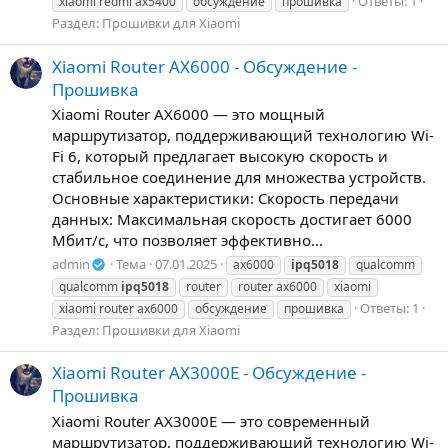
Ответы: 1
xiaomi redmi ax5400
обсуждение
прошивка
Раздел:
Прошивки для Xiaomi
Xiaomi Router AX6000 - Обсуждение -
Прошивка
Xiaomi Router AX6000 — это мощный
маршрутизатор, поддерживающий технологию Wi-
Fi 6, который предлагает высокую скорость и
стабильное соединение для множества устройств.
Основные характеристики: Скорость передачи
данных: Максимальная скорость достигает 6000
Мбит/с, что позволяет эффективно...
admin
Тема
07.01.2025
ax6000
ipq5018
qualcomm
qualcomm
ipq5018
router
router ax6000
xiaomi
Ответы: 1
xiaomi router ax6000
обсуждение
прошивка
Раздел:
Прошивки для Xiaomi
Xiaomi Router AX3000E - Обсуждение -
Прошивка
Xiaomi Router AX3000E — это современный
маршрутизатор, поддерживающий технологию Wi-