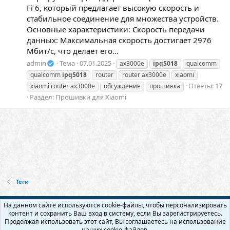
Fi 6, который предлагает высокую скорость и
стабильное соединение для множества устройств.
Основные характеристики: Скорость передачи
данных: Максимальная скорость достигает 2976
Мбит/с, что делает его...
admin
Тема
07.01.2025
ax3000e
ipq5018
qualcomm
qualcomm
ipq5018
router
router ax3000e
xiaomi
Ответы: 17
xiaomi router ax3000e
обсуждение
прошивка
Раздел:
Прошивки для Xiaomi
Теги
Русский (RU)
На данном сайте используются cookie-файлы, чтобы персонализировать
контент и сохранить Ваш вход в систему, если Вы зарегистрируетесь.
Обратная связь
Условия и правила
Продолжая использовать этот сайт, Вы соглашаетесь на использование
Политика конфиденциальности
Помощь
Главная
R
наших cookie-файлов.