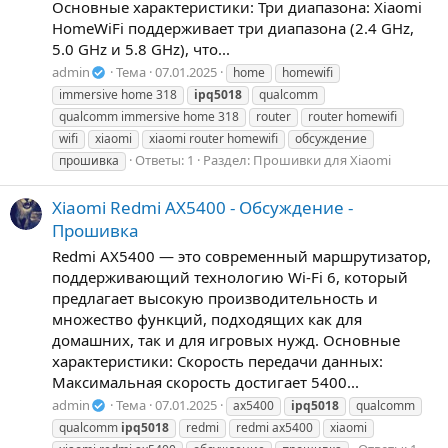
Основные характеристики: Три диапазона: Xiaomi
HomeWiFi поддерживает три диапазона (2.4 GHz,
5.0 GHz и 5.8 GHz), что...
admin
Тема
07.01.2025
home
homewifi
immersive home 318
ipq5018
qualcomm
qualcomm immersive home 318
router
router homewifi
wifi
xiaomi
xiaomi router homewifi
обсуждение
Ответы: 1
Раздел:
Прошивки для Xiaomi
прошивка
Xiaomi Redmi AX5400 - Обсуждение -
Прошивка
Redmi AX5400 — это современный маршрутизатор,
поддерживающий технологию Wi-Fi 6, который
предлагает высокую производительность и
множество функций, подходящих как для
домашних, так и для игровых нужд. Основные
характеристики: Скорость передачи данных:
Максимальная скорость достигает 5400...
admin
Тема
07.01.2025
ax5400
ipq5018
qualcomm
qualcomm
ipq5018
redmi
redmi ax5400
xiaomi