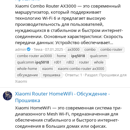
Xiaomi Combo Router AX3000 — это современный
маршрутизатор, который поддерживает
технологию Wi-Fi 6 и предлагает высокую
производительность для пользователей,
нуждающихся в стабильном и быстром интернет-
соединении. Основные характеристики: Скорость
передачи данных: Устройство обеспечивает...
admin
Тема
07.01.2025
ax3000
combo
combo router
combo router ax3000
home
ipq5018
qualcomm
qualcomm
ipq5018
rd01
rd02
router
whole
whole-home
xiaomi
xiaomi combo router ax3000
Ответы: 1
Раздел:
Прошивки для
обсуждение
прошивка
Xiaomi
Xiaomi Router HomeWiFi - Обсуждение -
Прошивка
Xiaomi HomeWiFi — это современная система три-
диапазонного Mesh Wi-Fi, предназначенная для
обеспечения стабильного и быстрого интернет-
соединения в больших домах или офисах.