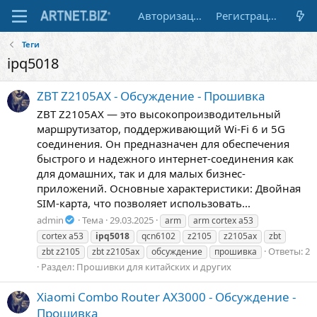
Авторизация
Регистрация
Теги
ipq5018
ZBT Z2105AX - Обсуждение - Прошивка
ZBT Z2105AX — это высокопроизводительный
маршрутизатор, поддерживающий Wi-Fi 6 и 5G
соединения. Он предназначен для обеспечения
быстрого и надежного интернет-соединения как
для домашних, так и для малых бизнес-
приложений. Основные характеристики: Двойная
SIM-карта, что позволяет использовать...
admin
Тема
29.03.2025
arm
arm cortex a53
cortex a53
ipq5018
qcn6102
z2105
z2105ax
zbt
Ответы: 2
zbt z2105
zbt z2105ax
обсуждение
прошивка
Раздел:
Прошивки для китайских и других
Xiaomi Combo Router AX3000 - Обсуждение -
Прошивка