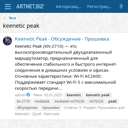
Авторизация
Регистрация
Теги
keenetic peak
Keenetic Peak - Обсуждение - Прошивка
Keenetic Peak (KN-2710) — это
высокопроизводительный двухдиапазонный
маршрутизатор, предназначенный для
обеспечения стабильного и быстрого интернет-
соединения в домашних условиях и офисах.
Основные характеристики: Wi-Fi AC2600:
Поддерживает стандарт Wi-Fi 5 с максимальной
скоростью передачи...
admin
Тема
02.01.2025
keenetic
keenetic
peak
kn-2710
mediatek
mediatek mt7622b
mt7622b
peak
Ответы: 3
Раздел:
Прошивки для
обсуждение
прошивка
Keenetic - Zyxel - Netcraze