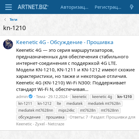
Авторизация
Регистрация
Теги
kn-1210
Keenetic 4G - Обсуждение - Прошивка
Keenetic 4G — это серия маршрутизаторов,
предназначенных для обеспечения стабильного
интернет-соединения с поддержкой 4G LTE.
Модели KN-1210, KN-1211 и KN-1212 имеют схожие
характеристики, но также и некоторые отличия.
Keenetic 4G (KN-1210) Wi-Fi N300: Поддерживает
стандарт Wi-Fi N, обеспечивая...
admin
Тема
29.12.2024
keenetic
keenetic 4g
kn-1210
kn-1211
kn-1212
lte
mediatek
mediatek mt7628n
mediatek mt7628nn
mips24kc
mt7628n
mt7628nn
Ответы: 7
Раздел:
Прошивки для
обсуждение
прошивка
Keenetic - Zyxel - Netcraze