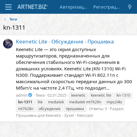
Авторизация
Регистрация
Теги
kn-1311
Keenetic Lite - Обсуждение - Прошивка
Keenetic Lite — это серия доступных
маршрутизаторов, предназначенных для
обеспечения стабильного Wi-Fi-соединения в
домашних условиях. Keenetic Lite (KN-1310) Wi-Fi
N300: Поддерживает стандарт Wi-Fi 802.11n с
максимальной скоростью передачи данных до 300
Мбит/с на частоте 2,4 ГГц, что подходит...
admin
Тема
02.01.2025
keenetic
keenetic lite
kn-1310
kn-1311
lite
mediatek
mediatek mt7628n
mips24kc
Ответы: 5
Раздел:
mt7628n
обсуждение
прошивка
Прошивки для Keenetic - Zyxel - Netcraze