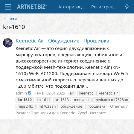
Авторизация
Регистрация
Теги
kn-1610
Keenetic Air - Обсуждение - Прошивка
Keenetic Air — это серия двухдиапазонных
маршрутизаторов, предлагающих стабильное и
высокоскоростное интернет-соединение с
поддержкой Mesh-технологии. Keenetic Air (KN-
1610) Wi-Fi AC1200: Поддерживает стандарт Wi-Fi 5
с максимальной скоростью передачи данных до
1200 Мбит/с, что подходит для...
admin
Тема
02.01.2025
air
keenetic
keenetic air
kn-1610
kn-1611
kn-1613
mediatek
mediatek mt7628an
Ответы: 7
mips24kc
mt7628an
обсуждение
прошивка
Раздел:
Прошивки для Keenetic - Zyxel - Netcraze