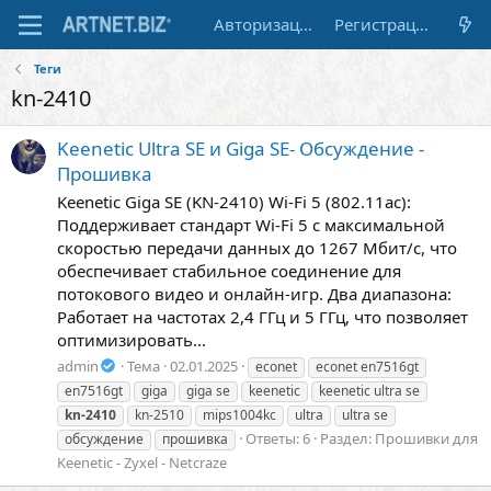
Авторизация
Регистрация
Теги
kn-2410
Keenetic Ultra SE и Giga SE- Обсуждение -
Прошивка
Keenetic Giga SE (KN-2410) Wi-Fi 5 (802.11ac):
Поддерживает стандарт Wi-Fi 5 с максимальной
скоростью передачи данных до 1267 Мбит/с, что
обеспечивает стабильное соединение для
потокового видео и онлайн-игр. Два диапазона:
Работает на частотах 2,4 ГГц и 5 ГГц, что позволяет
оптимизировать...
admin
Тема
02.01.2025
econet
econet en7516gt
en7516gt
giga
giga se
keenetic
keenetic ultra se
kn-2410
kn-2510
mips1004kc
ultra
ultra se
Ответы: 6
Раздел:
Прошивки для
обсуждение
прошивка
Keenetic - Zyxel - Netcraze