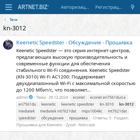
Авторизация
Регистрация
Теги
kn-3012
Keenetic Speedster - Обсуждение - Прошивка
Keenetic Speedster — это серия интернет-центров,
предлагающих высокую производительность и
современные функции для обеспечения
стабильного Wi-Fi соединения. Keenetic Speedster
(KN-3010) Wi-Fi AC1200: Поддерживает
двухдиапазонный Wi-Fi с максимальной скоростью
до 1200 Мбит/с, что позволяет...
admin
Тема
29.12.2024
econet
econet en7561du/ca
en7561du
keenetic
keenetic speedster
kn-3010
kn-3012
mediatek
mediatek mt7621dat
mips1004kc
mt7621dat
Ответы: 5
Раздел:
speedster
обсуждение
прошивка
Прошивки для Keenetic - Zyxel - Netcraze