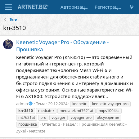
Авторизация
Регистрация
Теги
kn-3510
Keenetic Voyager Pro - Обсуждение -
Прошивка
Keenetic Voyager Pro (KN-3510) — это современный
гигабитный интернет-центр, который
поддерживает технологию Mesh Wi-Fi 6 и
предназначен для обеспечения стабильного и
быстрого подключения к интернету в домашних и
офисных условиях. Основные характеристики: Wi-
Fi 6 AX1800: Устройство поддерживает...
admin
Тема
29.12.2024
keenetic
keenetic voyager pro
kn-3510
mediatek
mediatek mt7621at
mips1004kc
mt7621at
pro
voyager
voyager pro
обсуждение
Ответы: 3
Раздел:
Прошивки для Keenetic -
прошивка
Zyxel - Netcraze